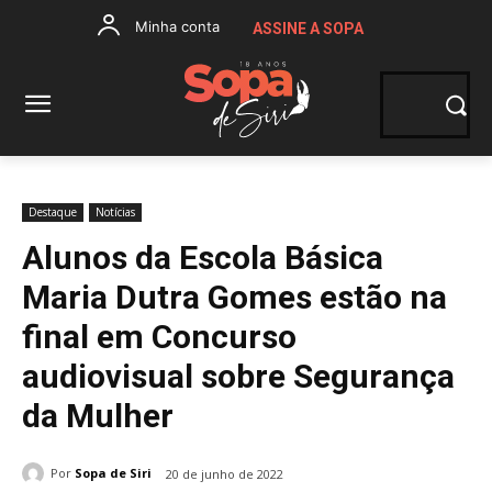
Minha conta
ASSINE A SOPA
Destaque
Notícias
Alunos da Escola Básica
Maria Dutra Gomes estão na
final em Concurso
audiovisual sobre Segurança
da Mulher
Por
Sopa de Siri
20 de junho de 2022