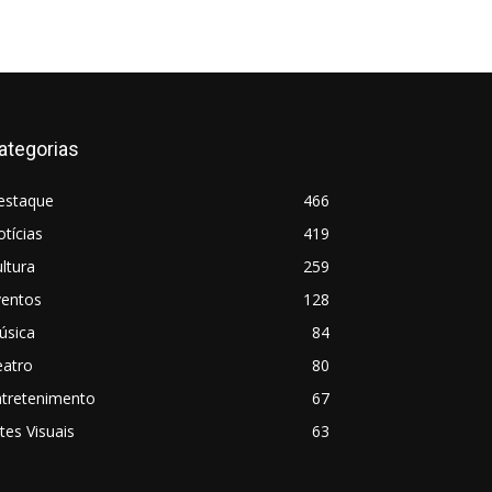
ategorias
estaque
466
tícias
419
ltura
259
ventos
128
úsica
84
eatro
80
ntretenimento
67
tes Visuais
63