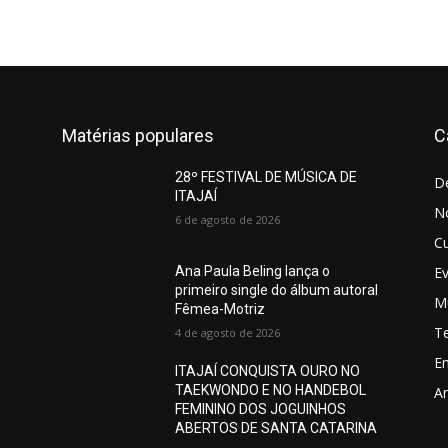
Matérias populares
C
28º FESTIVAL DE MÚSICA DE
D
ITAJAÍ
No
6 de agosto de 2026
Cu
E
Ana Paula Beling lança o
primeiro single do álbum autoral
M
Fêmea-Motriz
T
4 de agosto de 2026
E
ITAJAÍ CONQUISTA OURO NO
TAEKWONDO E NO HANDEBOL
Ar
FEMININO DOS JOGUINHOS
ABERTOS DE SANTA CATARINA