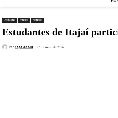
HO
Destaque
Música
Notícias
Estudantes de Itajaí partic
Por
Sopa de Siri
27 de maio de 2026
Compartilhado