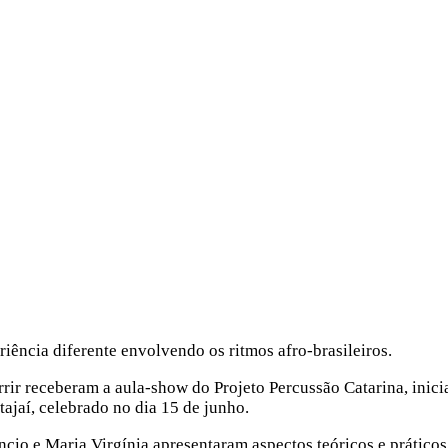
riência diferente envolvendo os ritmos afro-brasileiros.
rrir receberam a aula-show do Projeto Percussão Catarina, ini
tajaí, celebrado no dia 15 de junho.
cio e Maria Virgínia apresentaram aspectos teóricos e práticos