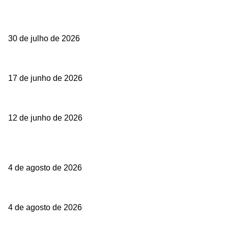
Seleção do editor
ITAJAÍ PROMOVE EVENTO EM ALUSÃO AOS 100 ANOS DO FAL
30 de julho de 2026
Exposição Literatura é Patrimônio
17 de junho de 2026
PROGRAMAÇÃO DOS 166 ANOS DE ITAJAÍ
12 de junho de 2026
Matérias populares
Ana Paula Beling lança o primeiro single do álbum autoral Fêmea-M
4 de agosto de 2026
ITAJAÍ CONQUISTA OURO NO TAEKWONDO E NO HANDEBOL FE
4 de agosto de 2026