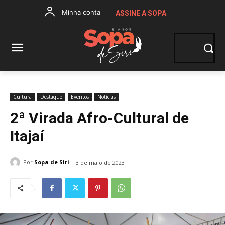
Minha conta
ASSINE A SOPA
Cultura
Destaque
Eventos
Notícias
2ª Virada Afro-Cultural de
Itajaí
Por
Sopa de Siri
3 de maio de 2023