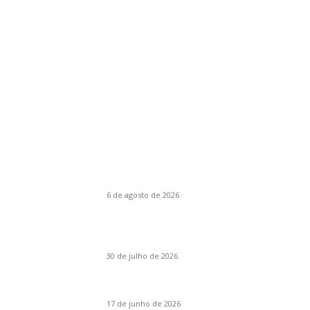
Seleção do editor
28º FESTIVAL DE MÚSICA DE ITAJAÍ
6 de agosto de 2026
ITAJAÍ PROMOVE EVENTO EM ALUSÃO AOS 1
ANOS DO FALECIMENTO DE LAURO MÜLLER
30 de julho de 2026
Exposição Literatura é Patrimônio
17 de junho de 2026