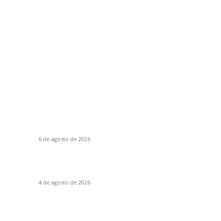
Matérias populares
C
28º FESTIVAL DE MÚSICA DE ITAJAÍ
D
6 de agosto de 2026
No
Cu
00
Ana Paula Beling lança o primeiro single do
álbum autoral Fêmea-Motriz
E
4 de agosto de 2026
M
T
ITAJAÍ CONQUISTA OURO NO TAEKWONDO E NO
HANDEBOL FEMININO DOS JOGUINHOS
E