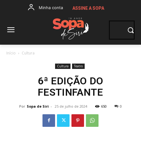
Minha conta
ASSINE A SOPA
Início
Cultura
Cultura
Teatro
6ª EDIÇÃO DO
FESTINFANTE
Por
Sopa de Siri
-
25 de julho de 2024
650
0