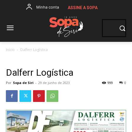
Minha conta
ASSINE A SOPA
Início
Dalferr Logística
Dalferr Logística
Por
Sopa de Siri
-
29 de junho de 2023
999
0