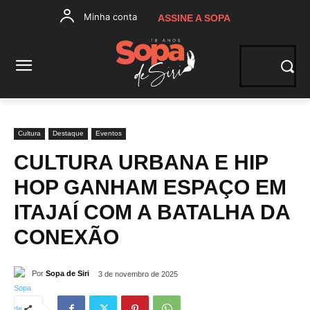
Minha conta
ASSINE A SOPA
Cultura
Destaque
Eventos
CULTURA URBANA E HIP
HOP GANHAM ESPAÇO EM
ITAJAÍ COM A BATALHA DA
CONEXÃO
Por
Sopa de Siri
3 de novembro de 2025