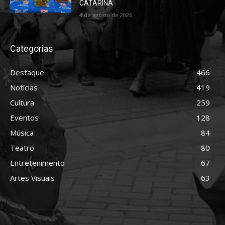
CATARINA
4 de agosto de 2026
Categorias
Destaque
466
Notícias
419
Cultura
259
Eventos
128
Música
84
Teatro
80
Entretenimento
67
Artes Visuais
63