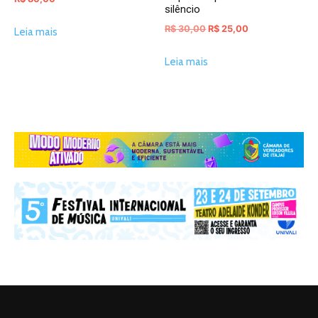
silêncio
O
O
R$
30,00
R$
25,00
Leia mais
preço
preço
Leia mais
original
atual
era:
é:
R$ 30,00.
R$ 25,00.