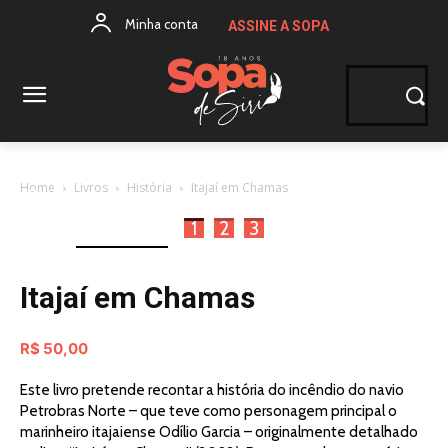
Minha conta
ASSINE A SOPA
Home
Livros
História
Itajaí em Chamas
1
2
3
Itajaí em Chamas
R$
50,00
Este livro pretende recontar a história do incêndio do navio
Petrobras Norte – que teve como personagem principal o
marinheiro itajaiense Odílio Garcia – originalmente detalhado