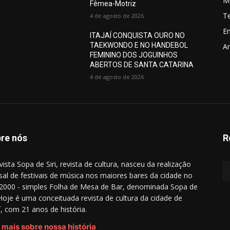
M
Fêmea-Motriz
T
4 de agosto de 2026
E
ITAJAÍ CONQUISTA OURO NO
TAEKWONDO E NO HANDEBOL
Ar
FEMININO DOS JOGUINHOS
ABERTOS DE SANTA CATARINA
4 de agosto de 2026
re nós
R
vista Sopa de Siri, revista de cultura, nasceu da realização
al de festivais de música nos maiores bares da cidade no
2000 - simples Folha de Mesa de Bar, denominada Sopa de
. Hoje é uma conceituada revista de cultura da cidade de
aí, com 21 anos de história.
 mais sobre nossa história