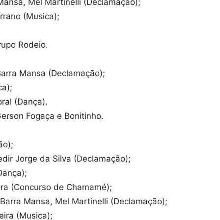
Mansa, Mel Martinelli (Declamação);
rrano (Musica);
Grupo Rodeio.
Barra Mansa (Declamação);
a);
ral (Dança).
Gerson Fogaça e Bonitinho.
ão);
ir Jorge da Silva (Declamação);
Dança);
ira (Concurso de Chamamé);
Barra Mansa, Mel Martinelli (Declamação);
ira (Musica);