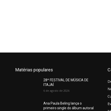
Matérias populares
C
28º FESTIVAL DE MÚSICA DE
D
ITAJAÍ
No
6 de agosto de 2026
Cu
E
Ana Paula Beling lança o
primeiro single do álbum autoral