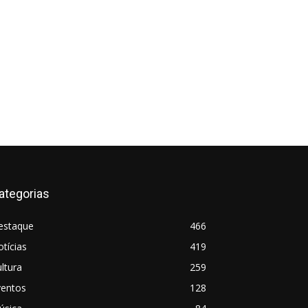
ategorias
estaque
466
tícias
419
ltura
259
ventos
128