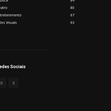
úsica
84
eatro
80
ntretenimento
67
tes Visuais
63
edes Sociais