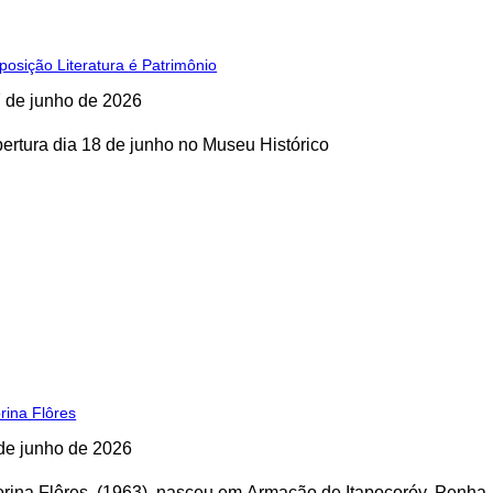
posição Literatura é Patrimônio
 de junho de 2026
ertura dia 18 de junho no Museu Histórico
rina Flôres
de junho de 2026
rina Flôres, (1963), nasceu em Armação de Itapocoróy, Penha-