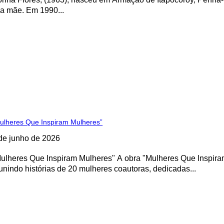
a mãe. Em 1990...
ulheres Que Inspiram Mulheres”
de junho de 2026
s Que Inspiram Mulheres" A obra "Mulheres Que Inspiram Mulheres" trata-se de uma coletânea em seu primeiro volume,
unindo histórias de 20 mulheres coautoras, dedicadas...