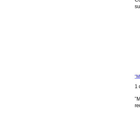
su
“M
1 
"Mulhere
re