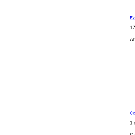
Ex
17
Ab
Co
1 
Co