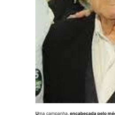
U
ma campanha
, encabeçada pelo m