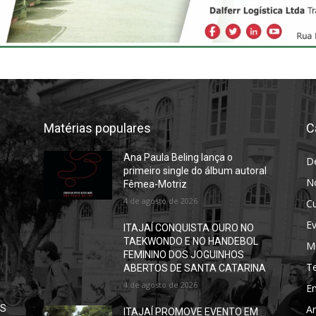
Matérias populares
C
Ana Paula Beling lança o
D
primeiro single do álbum autoral
No
Fêmea-Motriz
4 de agosto de 2026
Cu
E
ITAJAÍ CONQUISTA OURO NO
TAEKWONDO E NO HANDEBOL
M
FEMININO DOS JOGUINHOS
T
ABERTOS DE SANTA CATARINA
4 de agosto de 2026
E
OS
Ar
ITAJAÍ PROMOVE EVENTO EM