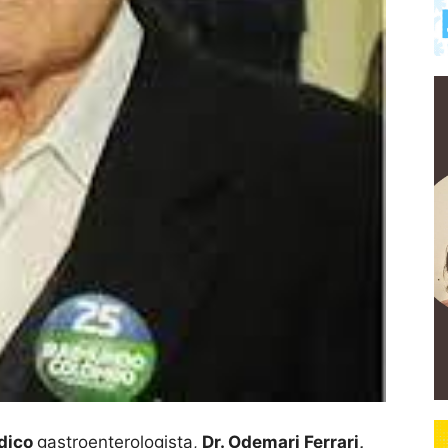
édico
gastroenterologista,
Dr. Odemari Ferrari,