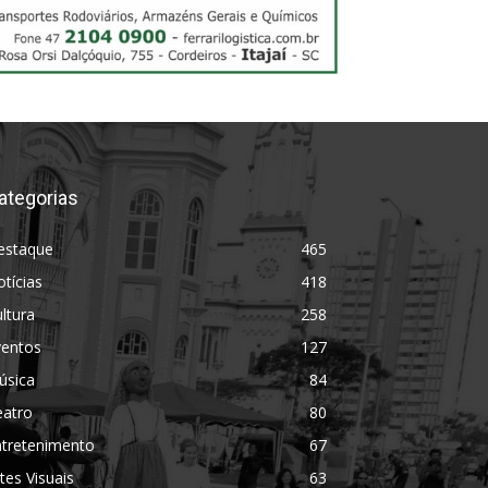
ategorias
estaque
465
tícias
418
ltura
258
ventos
127
úsica
84
eatro
80
ntretenimento
67
tes Visuais
63