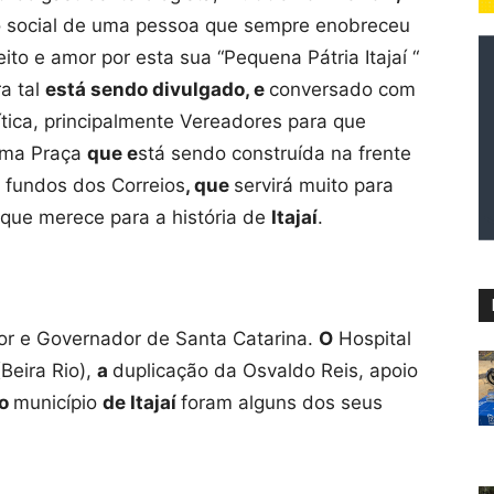
 social de uma pessoa que sempre enobreceu
ito e amor por esta sua “Pequena Pátria Itajaí “
a tal
está sendo divulgado, e
conversado com
ítica, principalmente Vereadores para que
uma Praça
que e
stá sendo construída na frente
e fundos dos Correios
, que
servirá muito para
 que merece para a história de
Itajaí
.
or e Governador de Santa Catarina.
O
Hospital
Beira Rio),
a
duplicação da Osvaldo Reis, apoio
o
município
de Itajaí
foram alguns dos seus