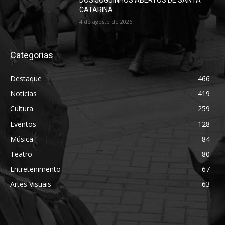
DOS JOGUINHOS ABERTOS DE SANTA
CATARINA
4 de agosto de 2026
Categorias
Destaque
466
Notícias
419
Cultura
259
Eventos
128
Música
84
Teatro
80
Entretenimento
67
Artes Visuais
63