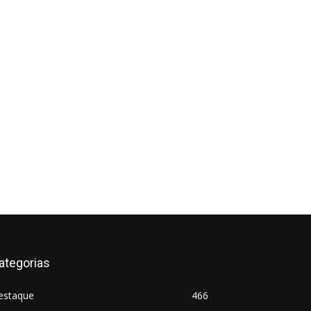
ategorias
estaque
466