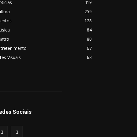
tícias
419
ltura
259
ventos
128
úsica
84
eatro
80
ntretenimento
67
tes Visuais
63
edes Sociais