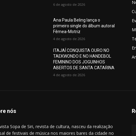
No
6 de agosto de 2026
Cu
E
Ana Paula Beling lança o
primeiro single do álbum autoral
M
Fêmea-Motriz
T
4 de agosto de 2026
E
ITAJAÍ CONQUISTA OURO NO
TAEKWONDO E NO HANDEBOL
Ar
FEMININO DOS JOGUINHOS
ABERTOS DE SANTA CATARINA
4 de agosto de 2026
re nós
R
vista Sopa de Siri, revista de cultura, nasceu da realização
al de festivais de música nos maiores bares da cidade no