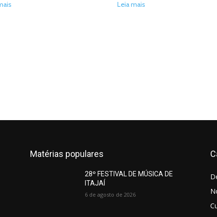
mais
Leia mais
Matérias populares
C
28º FESTIVAL DE MÚSICA DE
D
ITAJAÍ
No
6 de agosto de 2026
Cu