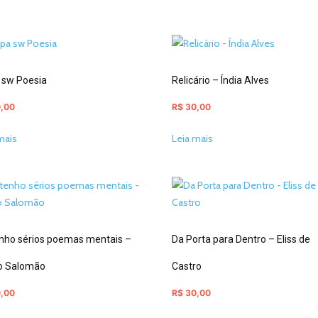
 sw Poesia
Relicário – Índia Alves
,00
R$
30,00
mais
Leia mais
enho sérios poemas mentais –
Da Porta para Dentro – Eliss de
o Salomão
Castro
,00
R$
30,00