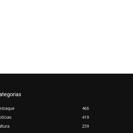
ategorias
estaque
466
tícias
419
ltura
259