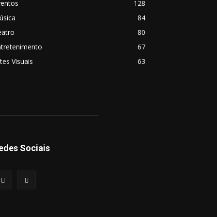
ventos
128
úsica
84
eatro
80
ntretenimento
67
tes Visuais
63
edes Sociais