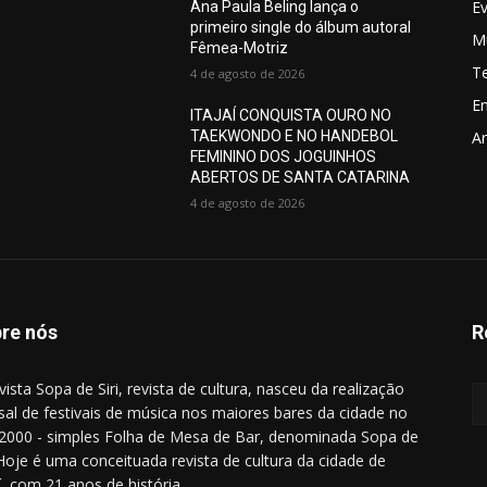
E
Ana Paula Beling lança o
primeiro single do álbum autoral
M
Fêmea-Motriz
T
4 de agosto de 2026
E
ITAJAÍ CONQUISTA OURO NO
TAEKWONDO E NO HANDEBOL
Ar
FEMININO DOS JOGUINHOS
ABERTOS DE SANTA CATARINA
4 de agosto de 2026
re nós
R
vista Sopa de Siri, revista de cultura, nasceu da realização
al de festivais de música nos maiores bares da cidade no
2000 - simples Folha de Mesa de Bar, denominada Sopa de
. Hoje é uma conceituada revista de cultura da cidade de
aí, com 21 anos de história.