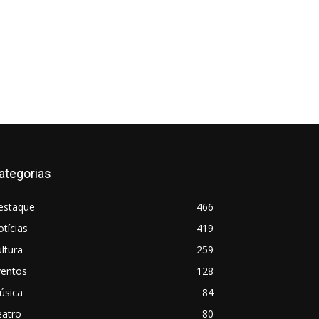
ategorias
estaque
466
tícias
419
ltura
259
ventos
128
úsica
84
eatro
80