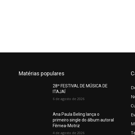
Matérias populares
C
28º FESTIVAL DE MÚSICA DE
D
ITAJAÍ
No
6 de agosto de 2026
Cu
E
Ana Paula Beling lança o
primeiro single do álbum autoral
M
Fêmea-Motriz
T
4 de agosto de 2026