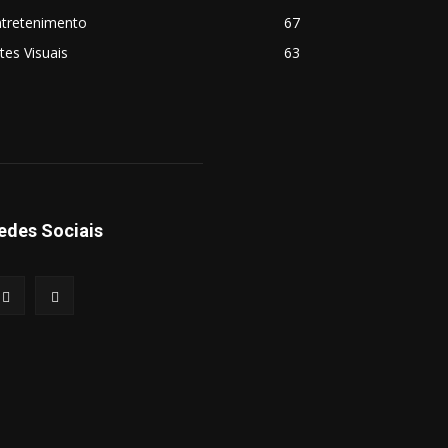
ntretenimento
67
tes Visuais
63
edes Sociais