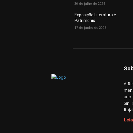
30 de julho de 2026
Exposição Literatura é
Patrimônio
17 de junho de 2026
Sob
A Re
mens
ano 
Siri
Itaj
Leia