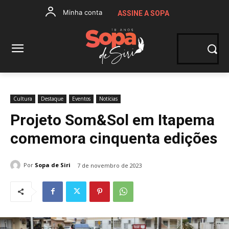
Minha conta
ASSINE A SOPA
Cultura
Destaque
Eventos
Notícias
Projeto Som&Sol em Itapema
comemora cinquenta edições
Por
Sopa de Siri
7 de novembro de 2023