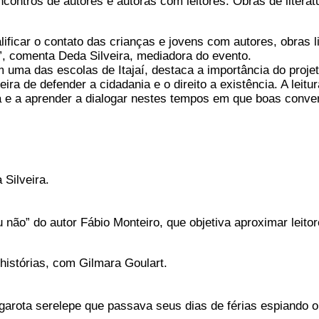
 encontros de autores e autoras com leitores. Obras de liter
ficar o contato das crianças e jovens com autores, obras lite
s”, comenta Deda Silveira, mediadora do evento.
 em uma das escolas de Itajaí, destaca a importância do proje
a de defender a cidadania e o direito a existência. A leitu
za e a aprender a dialogar nestes tempos em que boas conv
Silveira.
não” do autor Fábio Monteiro, que objetiva aproximar leitores
istórias, com Gilmara Goulart.
arota serelepe que passava seus dias de férias espiando o