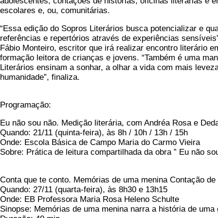
adolescentes, contações de histórias, oficinas literárias e
escolares e, ou, comunitárias.
“Essa edição do Sopros Literários busca potencializar e quali
referências e repertórios através de experiências sensívei
Fábio Monteiro, escritor que irá realizar encontro literário
formação leitora de crianças e jovens. “Também é uma maneir
Literários ensinam a sonhar, a olhar a vida com mais leve
humanidade”, finaliza.
Programação:
Eu não sou não. Medição literária, com Andréa Rosa e Deda 
Quando: 21/11 (quinta-feira), às 8h / 10h / 13h / 15h
Onde: Escola Básica de Campo Maria do Carmo Vieira
Sobre: Prática de leitura compartilhada da obra ” Eu não sou 
Conta que te conto. Memórias de uma menina Contação de h
Quando: 27/11 (quarta-feira), às 8h30 e 13h15
Onde: EB Professora Maria Rosa Heleno Schulte
Sinopse: Memórias de uma menina narra a história de uma g