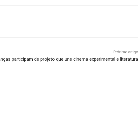
Próximo artigo
anças participam de projeto que une cinema experimental e literatura