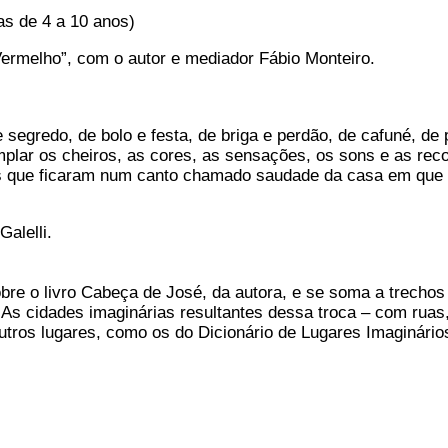
as de 4 a 10 anos)
o Vermelho”, com o autor e mediador Fábio Monteiro.
e segredo, de bolo e festa, de briga e perdão, de cafuné, de
emplar os cheiros, as cores, as sensações, os sons e as rec
as que ficaram num canto chamado saudade da casa em que 
Galelli.
obre o livro Cabeça de José, da autora, e se soma a trechos
 As cidades imaginárias resultantes dessa troca – com ruas
utros lugares, como os do Dicionário de Lugares Imaginário