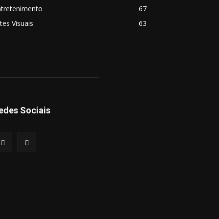
ntretenimento
67
tes Visuais
63
edes Sociais