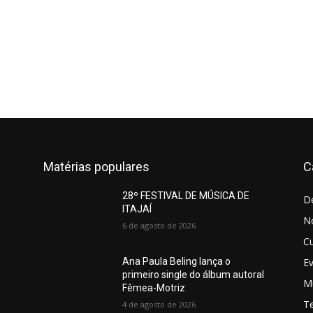
Matérias populares
C
28º FESTIVAL DE MÚSICA DE
D
ITAJAÍ
No
6 de agosto de 2026
Cu
E
Ana Paula Beling lança o
primeiro single do álbum autoral
M
Fêmea-Motriz
T
4 de agosto de 2026