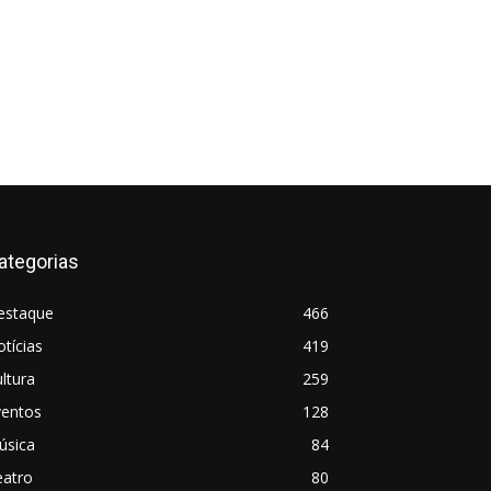
ategorias
estaque
466
tícias
419
ltura
259
ventos
128
úsica
84
eatro
80