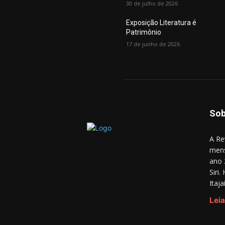
30 de julho de 2026
Exposição Literatura é
Patrimônio
17 de junho de 2026
Sob
A Re
mens
ano 
Siri
Itaj
Leia