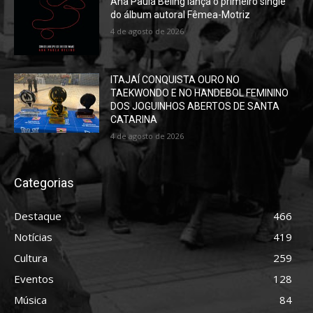
Ana Paula Beling lança o primeiro single
do álbum autoral Fêmea-Motriz
4 de agosto de 2026
ITAJAÍ CONQUISTA OURO NO
TAEKWONDO E NO HANDEBOL FEMININO
DOS JOGUINHOS ABERTOS DE SANTA
CATARINA
4 de agosto de 2026
Categorias
Destaque
466
Notícias
419
Cultura
259
Eventos
128
Música
84