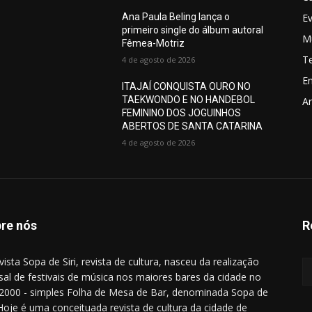
E
Ana Paula Beling lança o
primeiro single do álbum autoral
M
Fêmea-Motriz
T
4 de agosto de 2026
E
ITAJAÍ CONQUISTA OURO NO
TAEKWONDO E NO HANDEBOL
Ar
FEMININO DOS JOGUINHOS
ABERTOS DE SANTA CATARINA
4 de agosto de 2026
re nós
R
vista Sopa de Siri, revista de cultura, nasceu da realização
al de festivais de música nos maiores bares da cidade no
2000 - simples Folha de Mesa de Bar, denominada Sopa de
. Hoje é uma conceituada revista de cultura da cidade de