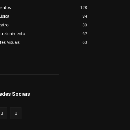
ventos
128
úsica
84
eatro
80
ntretenimento
67
tes Visuais
63
edes Sociais