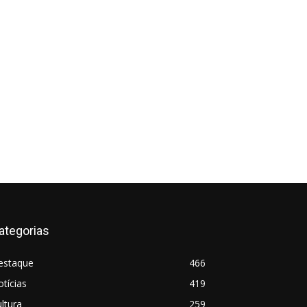
ategorias
estaque
466
tícias
419
ltura
259