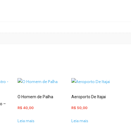
O Homem de Palha
Aeroporto De Itajai
ro –
R$
40,00
R$
50,00
Leia mais
Leia mais