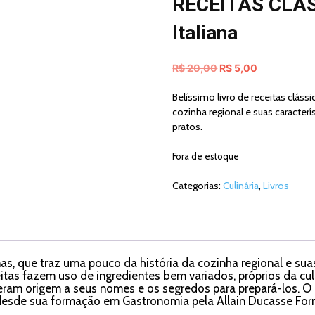
RECEITAS CLÁSS
Italiana
O
O
R$
20,00
R$
5,00
preço
preço
Belíssimo livro de receitas clássi
original
atual
cozinha regional e suas caracter
era:
é:
pratos.
R$ 20,00.
R$ 5,00.
Fora de estoque
Categorias:
Culinária
,
Livros
ianas, que traz uma pouco da história da cozinha regional e sua
tas fazem uso de ingredientes bem variados, próprios da culin
deram origem a seus nomes e os segredos para prepará-los. O 
 desde sua formação em Gastronomia pela Allain Ducasse For