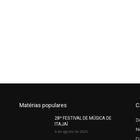
Matérias populares
C
28º FESTIVAL DE MÚSICA DE
D
ITAJAÍ
No
6 de agosto de 2026
Cu